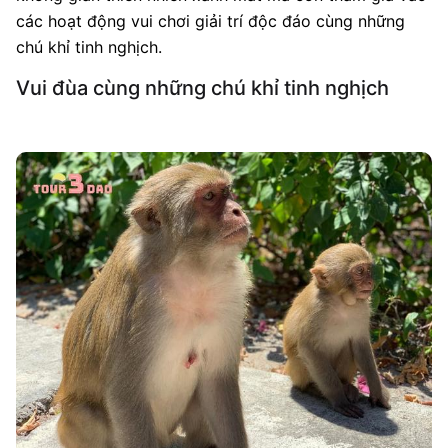
các hoạt động vui chơi giải trí độc đáo cùng những
chú khỉ tinh nghịch.
Vui đùa cùng những chú khỉ tinh nghịch