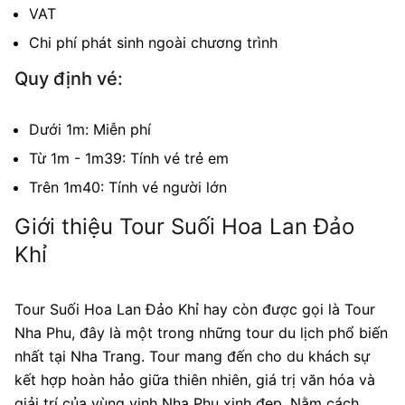
VAT
Chi phí phát sinh ngoài chương trình
Quy định vé:
Dưới 1m: Miễn phí
Từ 1m - 1m39: Tính vé trẻ em
Trên 1m40: Tính vé người lớn
Giới thiệu Tour Suối Hoa Lan Đảo
Khỉ
Tour Suối Hoa Lan Đảo Khỉ hay còn được gọi là Tour
Nha Phu, đây là một trong những tour du lịch phổ biến
nhất tại Nha Trang. Tour mang đến cho du khách sự
kết hợp hoàn hảo giữa thiên nhiên, giá trị văn hóa và
giải trí của vùng vịnh Nha Phu xinh đẹp. Nằm cách