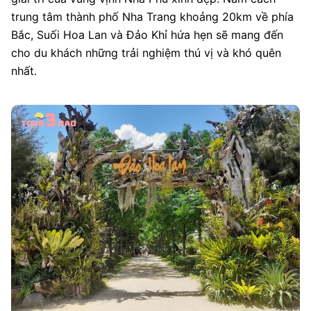
trung tâm thành phố Nha Trang khoảng 20km về phía
Bắc, Suối Hoa Lan và Đảo Khỉ hứa hẹn sẽ mang đến
cho du khách những trải nghiệm thú vị và khó quên
nhất.