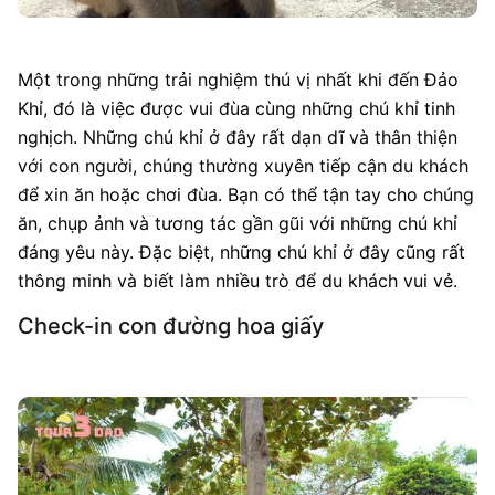
Một trong những trải nghiệm thú vị nhất khi đến Đảo
Khỉ, đó là việc được vui đùa cùng những chú khỉ tinh
nghịch. Những chú khỉ ở đây rất dạn dĩ và thân thiện
với con người, chúng thường xuyên tiếp cận du khách
để xin ăn hoặc chơi đùa. Bạn có thể tận tay cho chúng
ăn, chụp ảnh và tương tác gần gũi với những chú khỉ
đáng yêu này. Đặc biệt, những chú khỉ ở đây cũng rất
thông minh và biết làm nhiều trò để du khách vui vẻ.
Check-in con đường hoa giấy