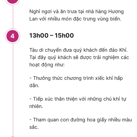
Nghỉ ngơi và ăn trưa tại nhà hàng Hương
Lan với nhiều món đặc trưng vùng biển.
13h00 – 15h00
4
Tàu di chuyển đưa quý khách đến đảo Khỉ.
Tại đây quý khách sẽ được trải nghiệm các
hoạt động như:
- Thưởng thức chương trình xiếc khỉ hấp
dẫn.
- Tiếp xúc thân thiện với những chú khỉ tự
nhiên.
- Tham quan con đường hoa giấy nhiều màu
sắc.