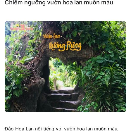
Chiêm ngưỡng vườn hoa lan muôn màu
Đảo Hoa Lan nổi tiếng với vườn hoa lan muôn màu,