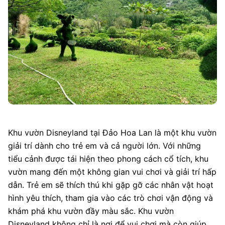
Khu vườn Disneyland tại Đảo Hoa Lan là một khu vườn
giải trí dành cho trẻ em và cả người lớn. Với những
tiểu cảnh được tái hiện theo phong cách cổ tích, khu
vườn mang đến một không gian vui chơi và giải trí hấp
dẫn. Trẻ em sẽ thích thú khi gặp gỡ các nhân vật hoạt
hình yêu thích, tham gia vào các trò chơi vận động và
khám phá khu vườn đầy màu sắc. Khu vườn
Disneyland không chỉ là nơi để vui chơi mà còn giúp