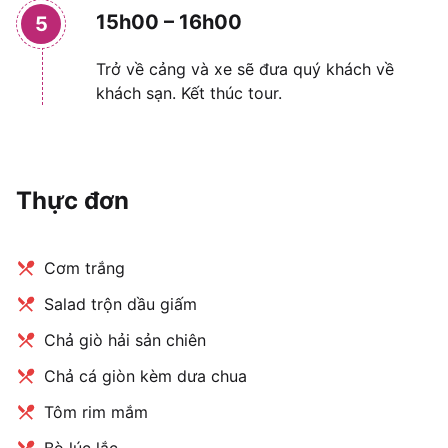
15h00 – 16h00
5
Trở về cảng và xe sẽ đưa quý khách về
khách sạn. Kết thúc tour.
Thực đơn
Cơm trắng
Salad trộn dầu giấm
Chả giò hải sản chiên
Chả cá giòn kèm dưa chua
Tôm rim mắm