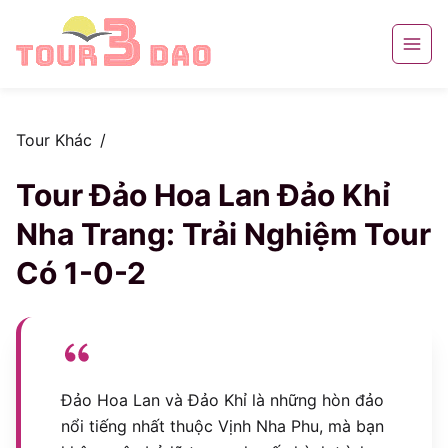
Tour Khác
/
Tour Đảo Hoa Lan Đảo Khỉ
Nha Trang: Trải Nghiệm Tour
Có 1-0-2
Đảo Hoa Lan và Đảo Khỉ là những hòn đảo
nổi tiếng nhất thuộc Vịnh Nha Phu, mà bạn