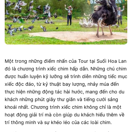
Một trong những điểm nhấn của Tour tại Suối Hoa Lan
đó là chương trình xiếc chim hấp dẫn. Những chú chim
được huấn luyện kỹ lưỡng sẽ trình diễn những tiếc mục
xiếc độc đáo, từ kỷ thuật bay lượng, nhảy múa đến
thực hiện những động tác hài hước, mang đến cho du
khách những phút giây thư giãn và tiếng cưới sảng
khoái nhất. Chương trình xiếc chim không chỉ là một
hoạt động giải trí mà còn giúp du khách hiểu thêm về
trí thông minh và sự khéo léo của các loài chim.