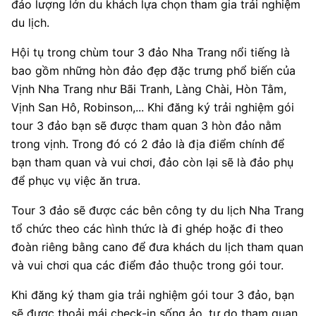
đảo lượng lớn du khách lựa chọn tham gia trải nghiệm
du lịch.
Hội tụ trong chùm tour 3 đảo Nha Trang nổi tiếng là
bao gồm những hòn đảo đẹp đặc trưng phổ biến của
Vịnh Nha Trang như Bãi Tranh, Làng Chài, Hòn Tằm,
Vịnh San Hô, Robinson,... Khi đăng ký trải nghiệm gói
tour 3 đảo bạn sẽ được tham quan 3 hòn đảo nằm
trong vịnh. Trong đó có 2 đảo là địa điểm chính để
bạn tham quan và vui chơi, đảo còn lại sẽ là đảo phụ
để phục vụ việc ăn trưa.
Tour 3 đảo sẽ được các bên công ty du lịch Nha Trang
tổ chức theo các hình thức là đi ghép hoặc đi theo
đoàn riêng bằng cano để đưa khách du lịch tham quan
và vui chơi qua các điểm đảo thuộc trong gói tour.
Khi đăng ký tham gia trải nghiệm gói tour 3 đảo, bạn
sẽ được thoải mái check-in sống ảo, tự do tham quan