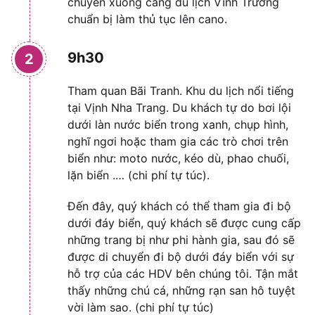
chuyển xuống cảng du lịch Vĩnh Trường
chuẩn bị làm thủ tục lên cano.
9h30
2
Tham quan Bãi Tranh. Khu du lịch nổi tiếng
tại Vịnh Nha Trang. Du khách tự do bơi lội
dưới làn nước biển trong xanh, chụp hình,
nghĩ ngơi hoặc tham gia các trò chơi trên
biển như: moto nước, kéo dù, phao chuối,
lặn biển .… (chi phí tự túc).
Đến đây, quý khách có thể tham gia đi bộ
dưới đáy biển, quý khách sẽ được cung cấp
những trang bị như phi hành gia, sau đó sẽ
được di chuyển đi bộ dưới đáy biển với sự
hỗ trợ của các HDV bên chúng tôi. Tận mắt
thấy những chú cá, những rạn san hô tuyệt
vời làm sao. (chi phí tự túc)