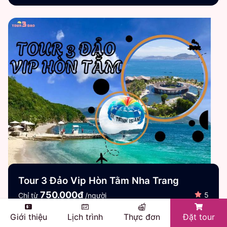
Tour 3 Đảo Vip Hòn Tằm Nha Trang
750.000đ
5
Chỉ từ
/người
Giới thiệu
Lịch trình
Thực đơn
Đặt tour