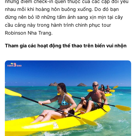
những điểm check-in quen thuộc của các cặp đôi yêu
nhau mỗi khi hoàng hôn buông xuống. Do đó bạn
đừng nên bỏ lỡ những tấm ảnh sang xịn mịn tại cây
cầu cảng này trong hành trình chinh phục tour
Robinson Nha Trang.
Tham gia các hoạt động thể thao trên biển vui nhộn