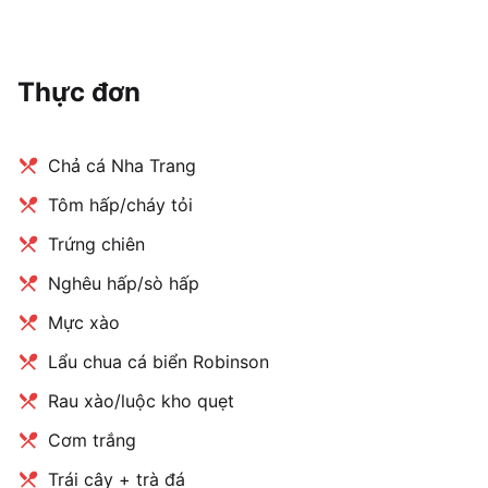
Thực đơn
Chả cá Nha Trang
Tôm hấp/cháy tỏi
Trứng chiên
Nghêu hấp/sò hấp
Mực xào
Lẩu chua cá biển Robinson
Rau xào/luộc kho quẹt
Cơm trắng
Trái cây + trà đá