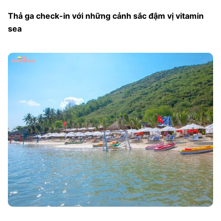
Thả ga check-in với những cảnh sắc đậm vị vitamin
sea