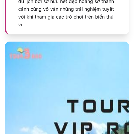
du lịch bởi sở hữu nét đẹp hoang sơ thanh
cảnh cùng vô vàn những trải nghiệm tuyệt
vời khi tham gia các trò chơi trên biển thú
vị.