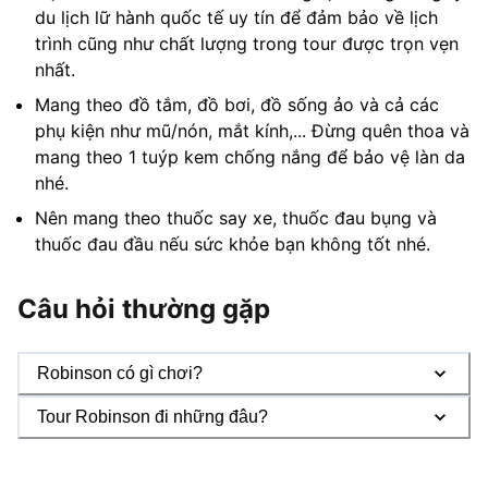
du lịch lữ hành quốc tế uy tín để đảm bảo về lịch
trình cũng như chất lượng trong tour được trọn vẹn
nhất.
Mang theo đồ tắm, đồ bơi, đồ sống ảo và cả các
phụ kiện như mũ/nón, mắt kính,... Đừng quên thoa và
mang theo 1 tuýp kem chống nắng để bảo vệ làn da
nhé.
Nên mang theo thuốc say xe, thuốc đau bụng và
thuốc đau đầu nếu sức khỏe bạn không tốt nhé.
Câu hỏi thường gặp
Robinson có gì chơi?
Tour Robinson đi những đâu?