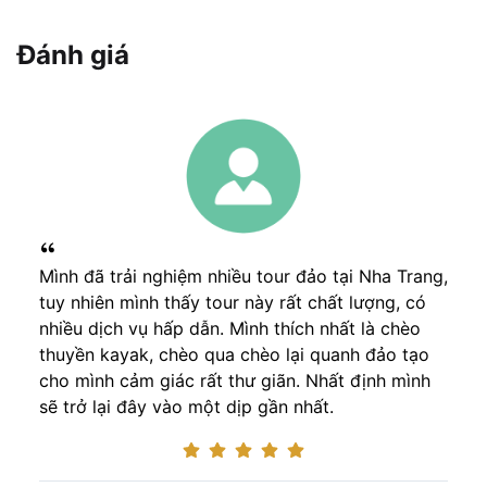
Đánh giá
Mình đã trải nghiệm nhiều tour đảo tại Nha Trang,
tuy nhiên mình thấy tour này rất chất lượng, có
nhiều dịch vụ hấp dẫn. Mình thích nhất là chèo
thuyền kayak, chèo qua chèo lại quanh đảo tạo
cho mình cảm giác rất thư giãn. Nhất định mình
sẽ trở lại đây vào một dịp gần nhất.