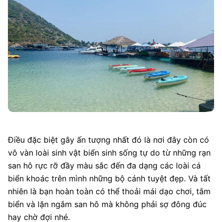
Điều đặc biệt gây ấn tượng nhất đó là nơi đây còn có
vô vàn loài sinh vật biển sinh sống tự do từ những rạn
san hô rực rỡ đầy màu sắc đến đa dạng các loài cá
biển khoác trên mình những bộ cánh tuyệt đẹp. Và tất
nhiên là bạn hoàn toàn có thể thoải mái dạo chơi, tắm
biển và lặn ngắm san hô mà không phải sợ đông đúc
hay chờ đợi nhé.