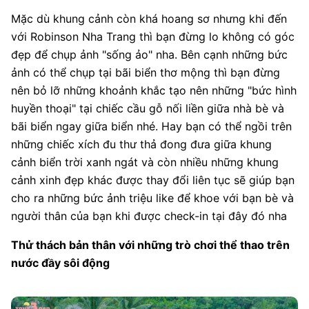
Mặc dù khung cảnh còn khá hoang sơ nhưng khi đến
với Robinson Nha Trang thì bạn đừng lo không có góc
đẹp để chụp ảnh "sống ảo" nha. Bên cạnh những bức
ảnh có thể chụp tại bãi biển thơ mộng thì bạn đừng
nên bỏ lỡ những khoảnh khắc tạo nên những "bức hình
huyền thoại" tại chiếc cầu gỗ nối liền giữa nhà bè và
bãi biển ngay giữa biển nhé. Hay bạn có thể ngồi trên
những chiếc xích đu thư thả đong đưa giữa khung
cảnh biển trời xanh ngát và còn nhiều những khung
cảnh xinh đẹp khác được thay đổi liên tục sẽ giúp bạn
cho ra những bức ảnh triệu like để khoe với bạn bè và
người thân của bạn khi được check-in tại đây đó nha
Thử thách bản thân với những trò chơi thể thao trên
nước đầy sôi động