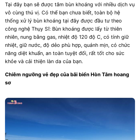
Tại đây bạn sẽ được tắm bùn khoáng với nhiều dịch vụ
vô cùng thú vị. Có thể bạn chưa biết, toàn bộ hệ
thống xử lý bùn khoáng tại đây được đầu tư theo
công nghệ Thụy Sĩ: Bùn khoáng được lấy từ thiên
nhiên, nung bằng gas, nhiệt độ 120 độ C, có tính giữ
nhiệt, giữ nước, độ dẻo phù hợp, quánh mịn, có chức
năng diệt khuẩn, an toàn tuyệt đối, rất tốt cho sức
khỏe và cải thiện làn da của bạn.
Chiêm ngưỡng vẻ đẹp của bãi biển Hòn Tằm hoang
sơ