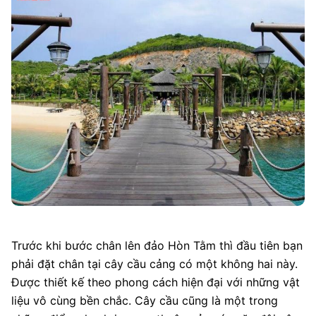
Trước khi bước chân lên đảo Hòn Tằm thì đầu tiên bạn
phải đặt chân tại cây cầu cảng có một không hai này.
Được thiết kế theo phong cách hiện đại với những vật
liệu vô cùng bền chắc. Cây cầu cũng là một trong