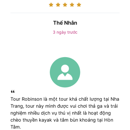
Thế Nhân
3 ngày trước
Tour Robinson là một tour khá chất lượng tại Nha
Trang, tour này mình được vui chơi thả ga và trải
nghiệm nhiều dịch vụ thú vị nhất là hoạt động
chèo thuyền kayak và tắm bùn khoáng tại Hòn
Tằm.