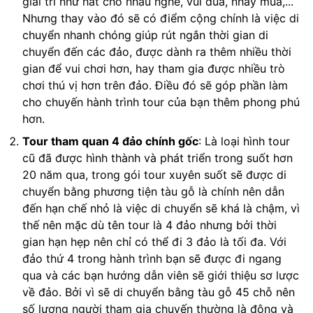
giải trí như hát cho nhau nghe, vui đùa, nhảy múa,...
Nhưng thay vào đó sẽ có điểm cộng chính là việc di
chuyển nhanh chóng giúp rút ngắn thời gian di
chuyển đến các đảo, được dành ra thêm nhiều thời
gian để vui chơi hơn, hay tham gia được nhiều trò
chơi thú vị hơn trên đảo. Điều đó sẽ góp phần làm
cho chuyến hành trình tour của bạn thêm phong phú
hơn.
Tour tham quan 4 đảo chính gốc
: Là loại hình tour
cũ đã được hình thành và phát triển trong suốt hơn
20 năm qua, trong gói tour xuyên suốt sẽ được di
chuyển bằng phương tiện tàu gỗ là chính nên dẫn
đến hạn chế nhỏ là việc di chuyển sẽ khá là chậm, vì
thế nên mặc dù tên tour là 4 đảo nhưng bởi thời
gian hạn hẹp nên chỉ có thể đi 3 đảo là tối đa. Với
đảo thứ 4 trong hành trình bạn sẽ được đi ngang
qua và các bạn hướng dẫn viên sẽ giới thiệu sơ lược
về đảo. Bởi vì sẽ di chuyển bằng tàu gỗ 45 chỗ nên
số lượng người tham gia chuyến thường là đông và