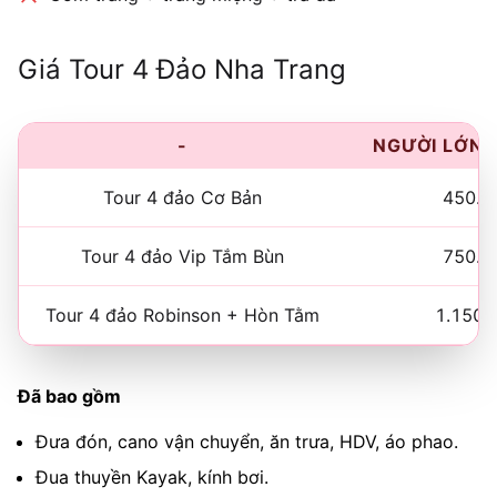
Giá Tour 4 Đảo Nha Trang
-
NGƯỜI LỚN 
Tour 4 đảo Cơ Bản
450.0
Tour 4 đảo Vip Tắm Bùn
750.0
Tour 4 đảo Robinson + Hòn Tằm
1.150.
Đã bao gồm
Đưa đón, cano vận chuyển, ăn trưa, HDV, áo phao.
Đua thuyền Kayak, kính bơi.