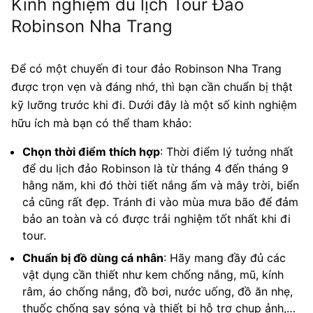
Kinh nghiệm du lịch Tour Đảo
Robinson Nha Trang
Để có một chuyến đi tour đảo Robinson Nha Trang
được trọn vẹn và đáng nhớ, thì bạn cần chuẩn bị thật
kỹ lưỡng trước khi đi. Dưới đây là một số kinh nghiệm
hữu ích mà bạn có thể tham khảo:
Chọn thời điểm thích hợp
: Thời điểm lý tưởng nhất
để du lịch đảo Robinson là từ tháng 4 đến tháng 9
hằng năm, khi đó thời tiết nắng ấm và mây trời, biển
cả cũng rất đẹp. Tránh đi vào mùa mưa bão để đảm
bảo an toàn và có được trải nghiệm tốt nhất khi đi
tour.
Chuẩn bị đồ dùng cá nhân
: Hãy mang đầy đủ các
vật dụng cần thiết như kem chống nắng, mũ, kính
râm, áo chống nắng, đồ bơi, nước uống, đồ ăn nhẹ,
thuốc chống say sóng và thiết bị hỗ trợ chụp ảnh,…