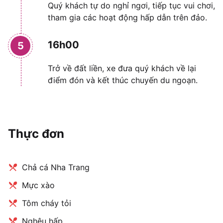
Quý khách tự do nghỉ ngơi, tiếp tục vui chơi,
tham gia các hoạt động hấp dẫn trên đảo.
16h00
5
Trở về đất liền, xe đưa quý khách về lại
điểm đón và kết thúc chuyến du ngoạn.
Thực đơn
Chả cá Nha Trang
Mực xào
Tôm cháy tỏi
Nghêu hấp