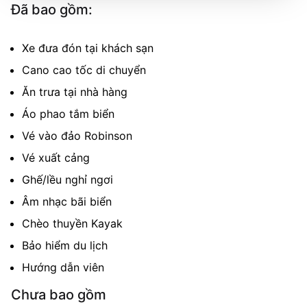
Đã bao gồm:
Xe đưa đón tại khách sạn
Cano cao tốc di chuyển
Ăn trưa tại nhà hàng
Áo phao tắm biển
Vé vào đảo Robinson
Vé xuất cảng
Ghế/lều nghỉ ngơi
Âm nhạc bãi biển
Chèo thuyền Kayak
Bảo hiểm du lịch
Hướng dẫn viên
Chưa bao gồm