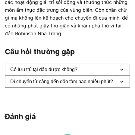
các hoạt động giải trí sôi động và thưởng thức những
món ẩm thực đặc trưng của vùng biển. Còn chần chừ
gì mà không lên kế hoạch cho chuyến đi của mình, để
có những phút giây thư giãn và khám phá thú vị tại
đảo Robinson Nha Trang.
Câu hỏi thường gặp
Có lưu trú tại đảo được không?
Di chuyển từ cảng đến đảo tầm bao nhiêu phút?
Đánh giá