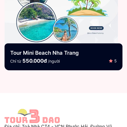
Tour Mini Beach Nha Trang
550.000đ
5
Chỉ từ
/người
Địa chỉ: Toà Nhà CT4 - VCN Phước Hải, Đường Vũ