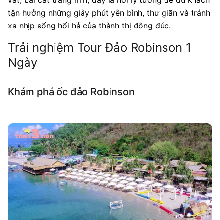
vắt, bãi cát trắng mịn, đây là nơi lý tưởng để du khách
tận hưởng những giây phút yên bình, thư giãn và tránh
xa nhịp sống hối hả của thành thị đông đúc.
Trải nghiệm Tour Đảo Robinson 1
Ngày
Khám phá ốc đảo Robinson