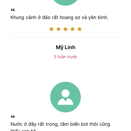
Khung cảnh ở đảo rất hoang sơ và yên bình.
Mỹ Linh
3 tuần trước
Nước ở đây rất trong, tắm biển bơi thôi cũng