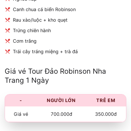
Canh chua cá biển Robinson
Rau xào/luộc + kho quẹt
Trứng chiên hành
Cơm trắng
Trái cây tráng miệng + trà đá
Giá vé Tour Đảo Robinson Nha
Trang 1 Ngày
-
NGƯỜI LỚN
TRẺ EM
Giá vé
700.000đ
350.000đ