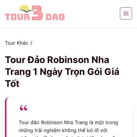
Tour Khác
/
Tour Đảo Robinson Nha
Trang 1 Ngày Trọn Gói Giá
Tốt
Tour đảo Robinson Nha Trang là một trong
những trải nghiệm không thể bỏ lỡ với