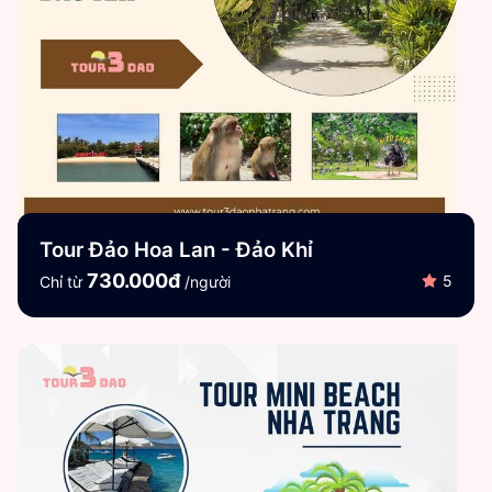
Tour Đảo Hoa Lan - Đảo Khỉ
730.000đ
5
Chỉ từ
/người