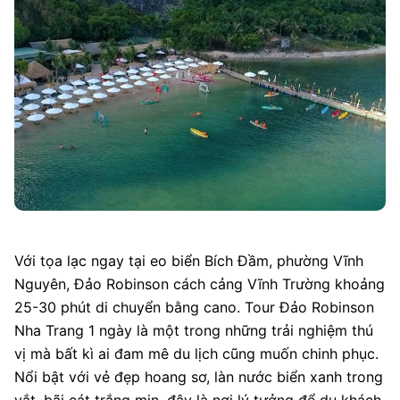
Với tọa lạc ngay tại eo biển Bích Đầm, phường Vĩnh
Nguyên, Đảo Robinson cách cảng Vĩnh Trường khoảng
25-30 phút di chuyển bằng cano. Tour Đảo Robinson
Nha Trang 1 ngày là một trong những trải nghiệm thú
vị mà bất kì ai đam mê du lịch cũng muốn chinh phục.
Nổi bật với vẻ đẹp hoang sơ, làn nước biển xanh trong