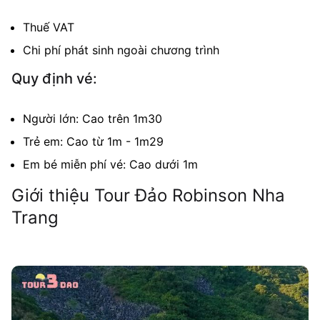
Thuế VAT
Chi phí phát sinh ngoài chương trình
Quy định vé:
Người lớn: Cao trên 1m30
Trẻ em: Cao từ 1m - 1m29
Em bé miễn phí vé: Cao dưới 1m
Giới thiệu Tour Đảo Robinson Nha
Trang